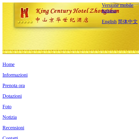
Versione mobile
Italiano
English
简体中文
Home
Informazioni
Prenota ora
Dotazioni
Foto
Notizia
Recensioni
Contatti