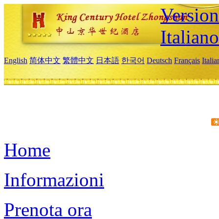
Version
Italiano
English
简体中文
繁體中文
日本語
한국어
Deutsch
Français
Itali
Home
Informazioni
Prenota ora