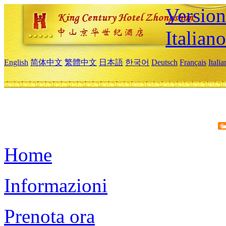
Version
Italiano
English
简体中文
繁體中文
日本語
한국어
Deutsch
Français
Itali
Home
Informazioni
Prenota ora