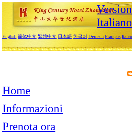
Version
Italiano
English
简体中文
繁體中文
日本語
한국어
Deutsch
Français
Itali
Home
Informazioni
Prenota ora