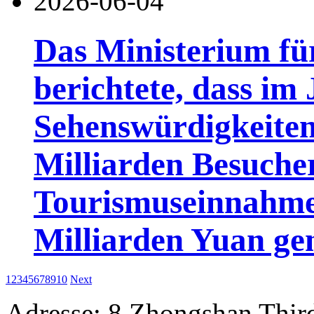
2026-06-04
Das Ministerium fü
berichtete, dass im
Sehenswürdigkeiten
Milliarden Besuch
Tourismuseinnahme
Milliarden Yuan gen
1
2
3
4
5
6
7
8
9
10
Next
Adresse: 8 Zhongshan Thir