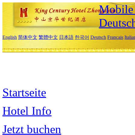
Mobile 
Deutsc
English
简体中文
繁體中文
日本語
한국어
Deutsch
Français
Itali
Startseite
Hotel Info
Jetzt buchen