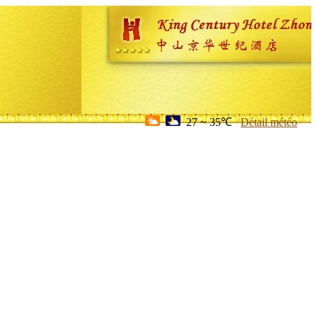
27 ~ 35℃
Détail météo