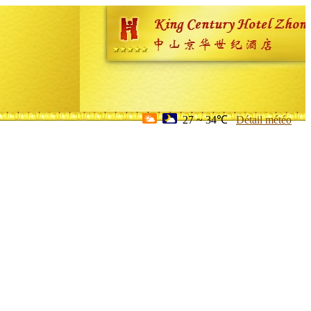
27 ~ 34℃
Détail météo