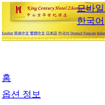
모바일
한국어
English
简体中文
繁體中文
日本語
한국어
Deutsch
Français
Itali
홈
옵션 정보