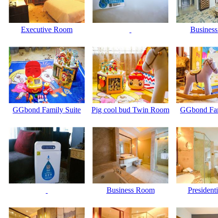
Executive Room
Busines
GGbond Family Suite
Pig cool bud Twin Room
GGbond Fam
Business Room
Presidenti