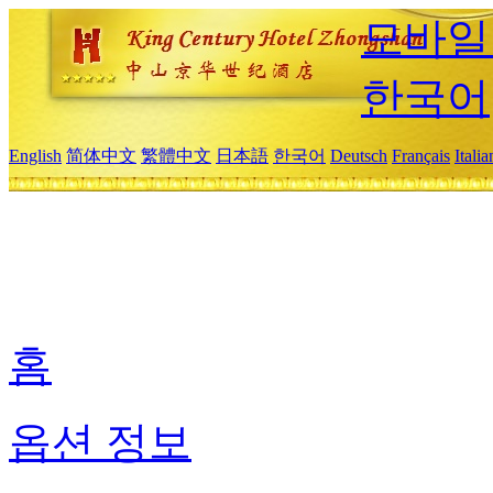
모바일
한국어
English
简体中文
繁體中文
日本語
한국어
Deutsch
Français
Itali
홈
옵션 정보